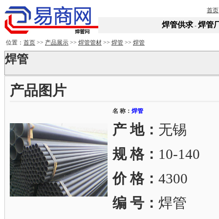
首页
焊管供求
焊管
-
位置：
首页
>>
产品展示
>>
焊管管材
>>
焊管
>>
焊管
焊管
产品图片
名 称：
焊管
产 地：
无锡
规 格：
10-140
价 格：
4300
编 号：
焊管