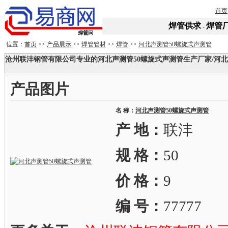
首页
焊管供求
焊管
-
位置：
首页
>>
产品展示
>>
焊管管材
>>
焊管
>>
河北声测管50螺旋式声测管
沧州联沣钢管有限公司专业的河北声测管50螺旋式声测管生产厂家/河北
产品图片
名 称：
河北声测管50螺旋式声测管
产 地：
联沣
规 格：
50
价 格：
9
编 号：
77777