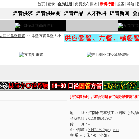
首页
|
登录
|
会员注册
|
免费发布供求
|
带钢行情
|
搜索
|
导航
|
焊管供求
焊管供应商
焊管产品
人才招聘
焊管新闻
会
-
-
-
-
-
大口径厚壁焊管
>> 厚壁方管厚壁大小
(与我联系时，请说明是在“我要焊管网”
地 址：江阴市云亭镇工业园区（澄杨路
联系电话：0510-86010807
传 真：-
企业邮箱：
714729852@qq.com
联 系 人：朱小姐 (小姐)