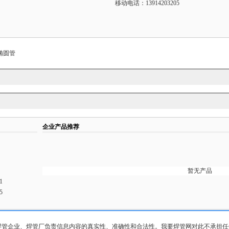
移动电话：13914203205
椭圆管
企业产品推荐
暂无产品
1
5
焊管企业、焊管厂负责信息内容的真实性、准确性和合法性。我要焊管网对此不承担任