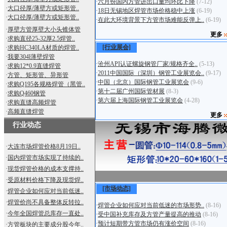
·
六月份国内方管进出口量均环比下降
(7-12)
·
大口径厚/薄壁方或矩形管..
·
18日无锡地区焊管市场价格稳中上涨
(6-19)
·
大口径厚/薄壁方或矩形管..
·
在此大环境背景下方管市场难能反弹上..
(6-19)
·
厚壁方管厚壁大小头锥体管
更多
·
求购直径25-32厚2.5焊管..
[行业展会]
·
求购HC340LA材质的焊管..
·
我要304l薄壁焊管
·
沧州API认证螺旋钢管厂家/规格齐全..
(5-13)
·
求购12*0.9直缝焊管
·
2011中国国际（深圳）钢管工业展览会..
(9-17)
·
方管、矩形管、异形管
·
中国（北京）国际钢管工业展览会
(9-6)
·
求购Q195各规格焊管（黑管..
·
第十二届广州国际管材展
(8-3)
·
求购Q460钢管
·
第六届上海国际钢管工业展览会
(4-28)
·
求购直缝高频焊管
·
高频直缝焊管
更多
行业动态
·
大连市场焊管价格8月19日..
·
国内焊管市场实现了持续的..
·
现货焊管价格的成本支撑持..
·
受原材料价格下降及现货焊..
[市场动态]
·
焊管企业如何应对当前低迷..
·
焊管价尚不具备整体反转拉..
·
焊管企业如何应对当前低迷的市场形势..
(8-16)
·
今年全国焊管总库存一直处..
·
受中国补充库存及方管产量提高的推动
(8-16)
·
预计短期带方管市场仍有涨价空间
(8-16)
·
方管板块的主要成分股今年..