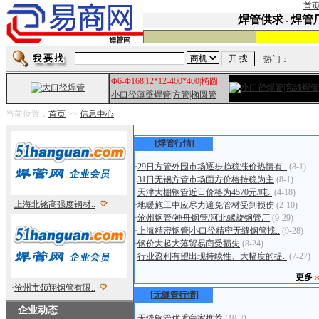
首
焊管供求
焊管
-
热门：
Φ6-Φ168|12*12-400*400|椭圆
小口径薄壁焊管|方管|椭圆管
当前位置：
首页
>>
信息中心
[焊管行情]
·
29日方管外围市场逐步趋稳涨价热情有..
(8-1)
·
31日无锡方管市场面方价格持稳为主
(8-1)
·
天津大棚钢管近日价格为4570元/吨..
(4-18)
·
上海北铭高强度钢材..
·
地暖施工中应尽力避免管材受到损伤
(2-10)
·
沧州钢管/神舟钢管/河北螺旋钢管厂
(9-29)
·
上海精密钢管|小口径精密无缝钢管找..
(9-28)
·
钢价大起大落贸易商受损失
(8-24)
·
行业盈利有望出现持续性、大幅度的提..
(7-27)
更多
·
沧州市领翔钢管有限..
[无缝管行情]
企业动态
·
无缝钢管优质商家推荐
(10-7)