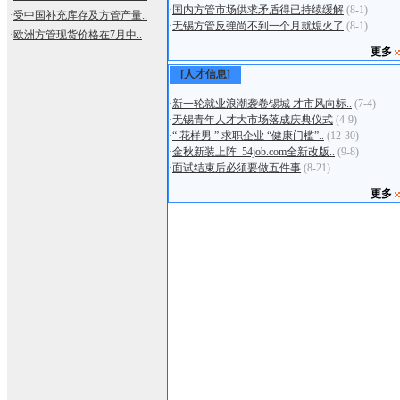
·
国内方管市场供求矛盾得已持续缓解
(8-1)
·
受中国补充库存及方管产量..
·
无锡方管反弹尚不到一个月就熄火了
(8-1)
·
欧洲方管现货价格在7月中..
更多
[人才信息]
·
新一轮就业浪潮袭卷锡城 才市风向标..
(7-4)
·
无锡青年人才大市场落成庆典仪式
(4-9)
·
“ 花样男 ” 求职企业 “健康门槛”..
(12-30)
·
金秋新装上阵_54job.com全新改版..
(9-8)
·
面试结束后必须要做五件事
(8-21)
更多