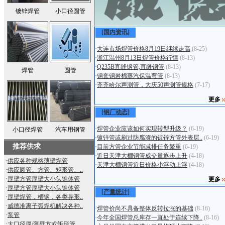
镀锌焊管
小口径圆管
[国内资讯]
·
大连市场焊管价格8月19日继续走高
(8-25)
·
浙江温州8月13日焊管价格行情
(8-13)
·
Q235B直缝钢管,直缝钢管
(8-13)
焊管
圆管
·
钢套钢岩棉蒸汽保温弯管
(8-13)
·
齐齐哈尔声测管，大庆50声测管规格
(7-17)
更多
[钢厂动态]
·
焊管企业应该如何实现转型升级？
(6-19)
小口径焊管
汽车用钢管
·
镀锌管或刷过防腐漆的镀锌方管外表层..
(6-19)
推荐供求
·
目前方管企业节能减排任务繁重
(6-19)
·
近日天津大棚钢管成交量逐步上升
(4-18)
·
供应各种规格薄壁焊管
·
天津大棚钢管近日价格小浮动上浮
(4-18)
·
供应圆管、方管、矩形管、..
·
厚壁方管厚壁大小头锥体管
更多
·
厚壁方管厚壁大小头锥体管
[产量统计]
·
厚壁焊管，槽钢，各类异形..
·
威德准离子弧焊机解决各种..
·
焊管价尚不具备整体反转拉涨的基础
(8-16)
·
泵管
·
今年全国焊管总库存一直处于连续下降..
(8-16)
·
大口径厚/薄壁方或矩形管..