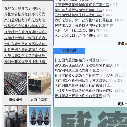
·
光亮管无缝钢管制造商优质厂家推荐
(10-7)
·
在焊管工序开发了四切分工..
·
精密光亮管无缝钢管制造商推荐
(10-7)
·
焊接钢管按焊缝的形式分为..
·
不锈钢无缝钢管优质供应商推荐
(10-7)
·
您知道焊接方管和无缝方管..
·
热扩无缝管、大口径焊接钢管的最佳途..
(9-14)
·
保障性安居工程将拉动对钢管的需求
(8-17)
·
螺旋焊接方管执行标准以及..
·
沈阳07月12日无缝管价格行情
(7-12)
·
保管精密方管的场地或仓库..
·
天津07月12日无缝管价格行情
(7-12)
·
拔制精密无缝方管的工艺流..
更多
·
29日方管外围市场逐步趋稳..
·
31日无锡方管市场面方价格..
[经济论坛]
·
方管按管端形式又分带螺纹..
·
打造国内重要的精品钢材基地
(2-17)
·
2014年我国焊管行业淘汰落..
·
钢铁业实现全脱硫环保治理尚需多重扶..
(2-15)
·
现货钢材成交量依然处于低位
(12-8)
·
钢价窄幅波动成为今年钢材市场一大特..
(8-26)
·
国内现货钢价先涨后跌，整体涨势乏力
(8-23)
·
国内钢市总体呈小幅上行的态势
(8-22)
·
中俄双方一直就天然气价格问题进行磋..
(3-21)
·
铝板现货市场需求良好前景乐观
(3-7)
耐候钢管
大口径厚壁..
更多