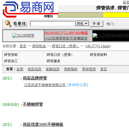
首
焊管供求
焊管
-
热门：
Φ6-Φ168|12*12-400*400|椭圆
小口径薄壁焊管|方管|椭圆管
当前位置：
首页
>>
商贸机会
>>
焊管口径（壁厚）
>>
140-377(3-14mm)
焊管管材
焊管口径（壁厚）
焊管原材料
焊管加工
焊管服务
查看：
全部
供应信息
采购信息
管材报价
库存现货
其它
供应品牌焊管
[其它]
江苏武进不锈钢管有限公司
[常州市/江苏]
不锈钢焊管
[供应信息]
供应优质310S不锈钢板
[其它]