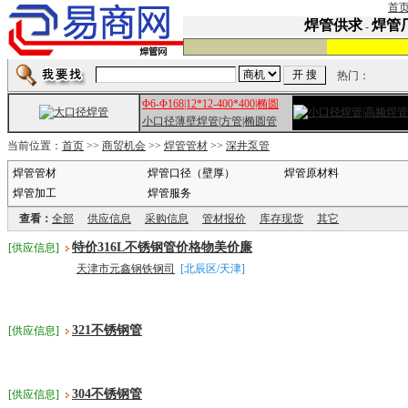
首
焊管供求
焊管
-
热门：
Φ6-Φ168|12*12-400*400|椭圆
小口径薄壁焊管|方管|椭圆管
当前位置：
首页
>>
商贸机会
>>
焊管管材
>>
深井泵管
焊管管材
焊管口径（壁厚）
焊管原材料
焊管加工
焊管服务
查看：
全部
供应信息
采购信息
管材报价
库存现货
其它
特价316L不锈钢管价格物美价廉
[供应信息]
天津市元鑫钢铁钢司
[北辰区/天津]
321不锈钢管
[供应信息]
304不锈钢管
[供应信息]