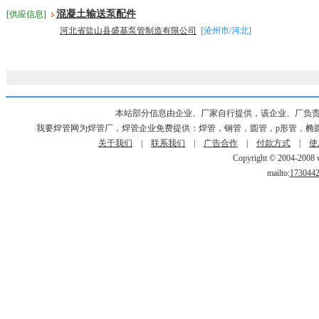
混凝土输送泵配件
[供应信息]
河北省盐山县盛基泵管制造有限公司
[沧州市/河北]
本站部分信息由企业、厂家自行提供，该企业、厂负
我要焊管网为焊管厂，焊管企业免费提供：焊管，钢管，圆管，p形管，椭
关于我们
|
联系我们
|
广告合作
|
付款方式
|
使
Copyright © 2004-2008 w
mailto:
173044