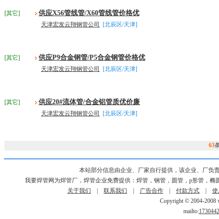
供应X56管线管/X60管线管价格优
[其它]
天津宏发云翔钢管公司
[北辰区/天津]
供应P9合金钢管/P5合金钢管价格优
[其它]
天津宏发云翔钢管公司
[北辰区/天津]
供应20#流体管/合金铝管质优价廉
[其它]
天津宏发云翔钢管公司
[北辰区/天津]
63
本站部分信息由企业、厂家自行提供，该企业、厂负
我要焊管网为焊管厂，焊管企业免费提供：焊管，钢管，圆管，p形管，椭
关于我们
|
联系我们
|
广告合作
|
付款方式
|
使
Copyright © 2004-2008 w
mailto:
173044