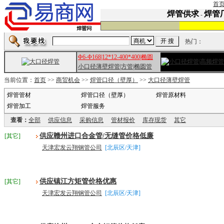
首
焊管供求
焊管
-
热门：
Φ6-Φ168|12*12-400*400|椭圆
小口径薄壁焊管|方管|椭圆管
当前位置：
首页
>>
商贸机会
>>
焊管口径（壁厚）
>>
大口径薄壁焊管
焊管管材
焊管口径（壁厚）
焊管原材料
焊管加工
焊管服务
查看：
全部
供应信息
采购信息
管材报价
库存现货
其它
供应赣州进口合金管/无缝管价格低廉
[其它]
天津宏发云翔钢管公司
[北辰区/天津]
供应镇江方矩管价格优惠
[其它]
天津宏发云翔钢管公司
[北辰区/天津]